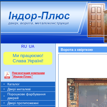
RU
UA
Ворота з хвірткою
Ми працюємо!
Слава Україні!
Презентация компании
"Индор-Плюс"
Каталог
Двері металеві
Порошкове фарбування
дверей
Двері протипожежні