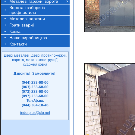
Металеві гаражні ворота
Ворота і забори із
профнастила
Металеві паркани
Грати зварні
Ковка
Наше виробництво
Контакти
Двері металеві, двері протипожежні,
ворота, металоконструкції,
художня ковка
Дзвоніть! Замовляйте!:
(044) 233-68-00
(063) 233-68-00
(073) 233-68-00
(097) 233-68-00
Тел./факс
(044) 384-18-46
indorplus@ukr.net